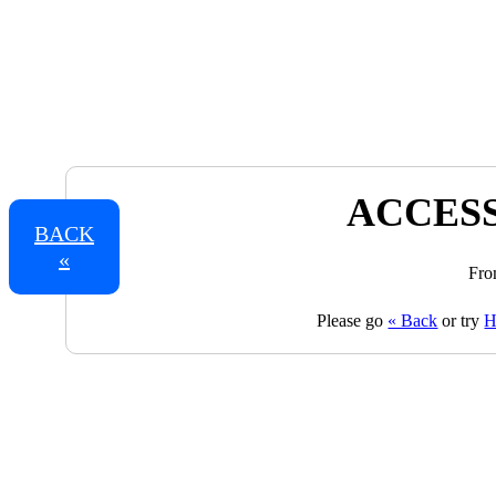
ACCESS
BACK
«
Fro
Please go
« Back
or try
H