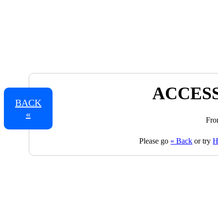
ACCESS
BACK
«
Fro
Please go
« Back
or try
H