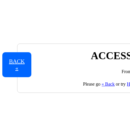
ACCESS
BACK
«
From
Please go
« Back
or try
H